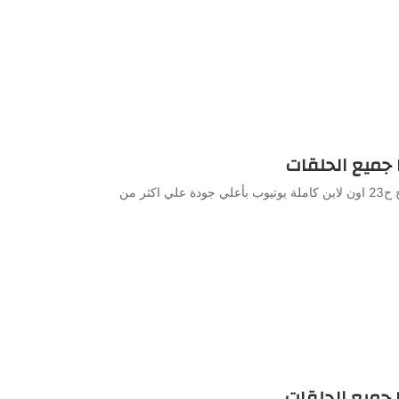
مشاهدة وتحميل الحلقة 23 من الجاسوسات الموسم الاول مدبلج ح23 اون لاين كاملة يوتيوب بأعلي جودة علي اكثر من