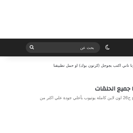
الوضع المظلم
بحث
عن
ا تاني اكتب بجوجل (كرتون بوك) او حمل تطبيقنا
مشاهدة وتحميل الحلقة 26 من الجاسوسات الموسم الاول مدبلج ح26 اون لاين كاملة يوتيوب بأعلي جودة علي اكثر من