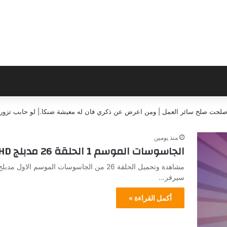
إن صلحت صلح سائر العمل | ومن اعرض عن ذكري فان له معيشة ضنكا.| لو حابب تزورن
منذ يومين
الجاسوسات الموسم 1 الحلقة 26 مدبلج HD جميع الحلقات
سيرفر…
أكمل القراءة »