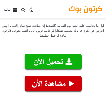
كرتون بوك
بحث عن
الوضع المظلم
القائمة
اول ما يحاسب عليه العبد يوم القيامة (الصلاة) إن صلحت صلح سائر العمل | ومن
اعرض عن ذكري فان له معيشة ضنكا.| لو حابب تزورنا تاني اكتب بجوجل (كرتون
بوك) او حمل تطبيقنا