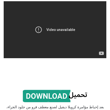
بعد إحباط مؤامرة كرويلا ديفيل لصنع معطف فرو من جلود الجراء،