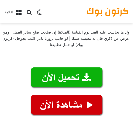
كرتون بوك
بحث عن
الوضع المظلم
القائمة
اول ما يحاسب عليه العبد يوم القيامة (الصلاة) إن صلحت صلح سائر العمل | ومن
اعرض عن ذكري فان له معيشة ضنكا.| لو حابب تزورنا تاني اكتب بجوجل (كرتون
بوك) او حمل تطبيقنا