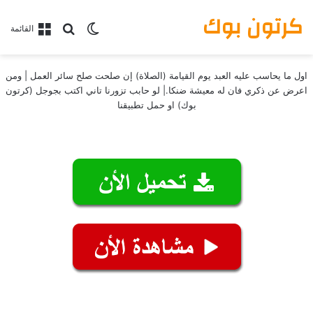
كرتون بوك
بحث عن
الوضع المظلم
القائمة
اول ما يحاسب عليه العبد يوم القيامة (الصلاة) إن صلحت صلح سائر العمل | ومن
اعرض عن ذكري فان له معيشة ضنكا.| لو حابب تزورنا تاني اكتب بجوجل (كرتون
بوك) او حمل تطبيقنا