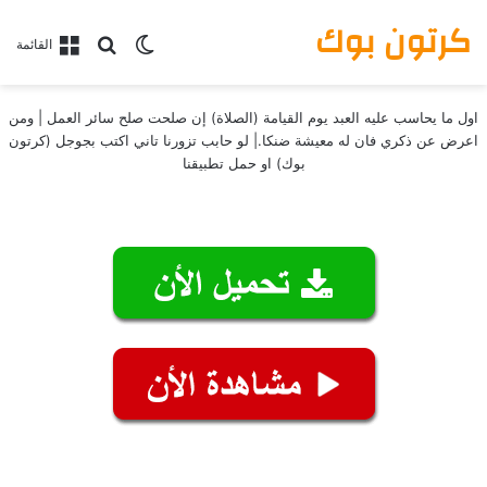
كرتون بوك
بحث عن
الوضع المظلم
القائمة
اول ما يحاسب عليه العبد يوم القيامة (الصلاة) إن صلحت صلح سائر العمل | ومن
اعرض عن ذكري فان له معيشة ضنكا.| لو حابب تزورنا تاني اكتب بجوجل (كرتون
بوك) او حمل تطبيقنا