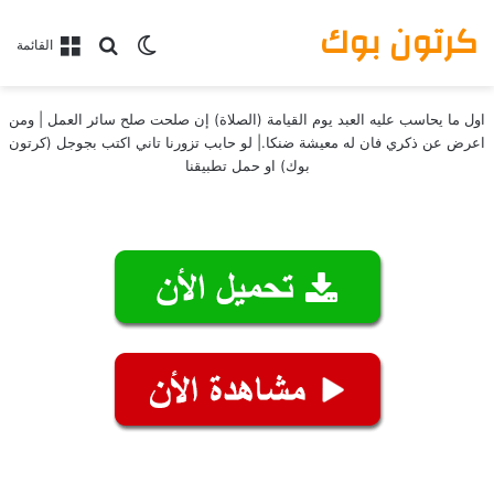
كرتون بوك
بحث عن
الوضع المظلم
القائمة
اول ما يحاسب عليه العبد يوم القيامة (الصلاة) إن صلحت صلح سائر العمل | ومن
اعرض عن ذكري فان له معيشة ضنكا.| لو حابب تزورنا تاني اكتب بجوجل (كرتون
بوك) او حمل تطبيقنا