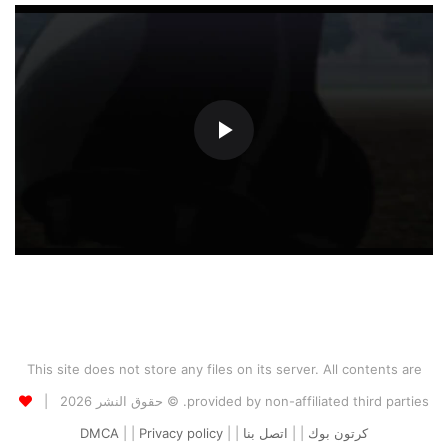
This site does not store any files on its server. All contents are
provided by non-affiliated third parties. © حقوق النشر 2026 |
كرتون بوك
| |
اتصل بنا
| |
Privacy policy
| |
DMCA