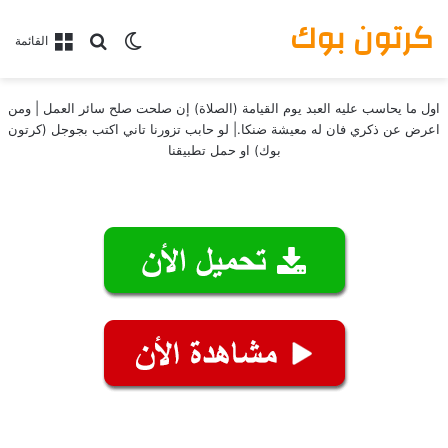
كرتون بوك
بحث عن
الوضع المظلم
القائمة
اول ما يحاسب عليه العبد يوم القيامة (الصلاة) إن صلحت صلح سائر العمل | ومن
اعرض عن ذكري فان له معيشة ضنكا.| لو حابب تزورنا تاني اكتب بجوجل (كرتون
بوك) او حمل تطبيقنا