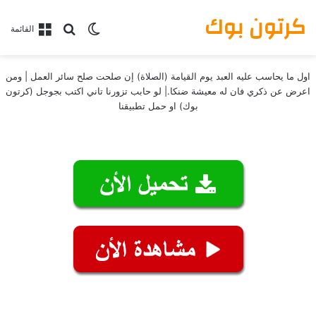
كرتون بوك
بحث عن
الوضع المظلم
القائمة
اول ما يحاسب عليه العبد يوم القيامة (الصلاة) إن صلحت صلح سائر العمل | ومن
اعرض عن ذكري فان له معيشة ضنكا.| لو حابب تزورنا تاني اكتب بجوجل (كرتون
بوك) او حمل تطبيقنا