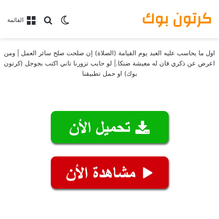
كرتون بوك
بحث عن
الوضع المظلم
القائمة
اول ما يحاسب عليه العبد يوم القيامة (الصلاة) إن صلحت صلح سائر العمل | ومن
اعرض عن ذكري فان له معيشة ضنكا.| لو حابب تزورنا تاني اكتب بجوجل (كرتون
بوك) او حمل تطبيقنا