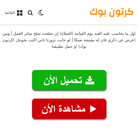
كرتون بوك
بحث عن
الوضع المظلم
القائمة
اول ما يحاسب عليه العبد يوم القيامة (الصلاة) إن صلحت صلح سائر العمل | ومن
اعرض عن ذكري فان له معيشة ضنكا.| لو حابب تزورنا تاني اكتب بجوجل (كرتون
بوك) او حمل تطبيقنا