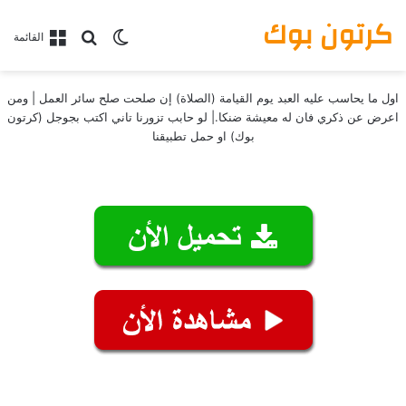
كرتون بوك
بحث عن
الوضع المظلم
القائمة
اول ما يحاسب عليه العبد يوم القيامة (الصلاة) إن صلحت صلح سائر العمل | ومن
اعرض عن ذكري فان له معيشة ضنكا.| لو حابب تزورنا تاني اكتب بجوجل (كرتون
بوك) او حمل تطبيقنا