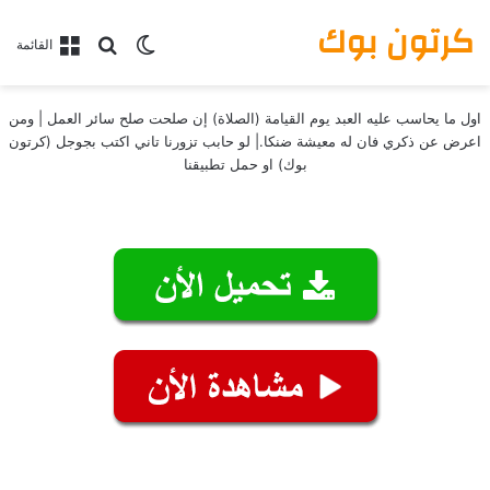
كرتون بوك
بحث عن
الوضع المظلم
القائمة
اول ما يحاسب عليه العبد يوم القيامة (الصلاة) إن صلحت صلح سائر العمل | ومن
اعرض عن ذكري فان له معيشة ضنكا.| لو حابب تزورنا تاني اكتب بجوجل (كرتون
بوك) او حمل تطبيقنا