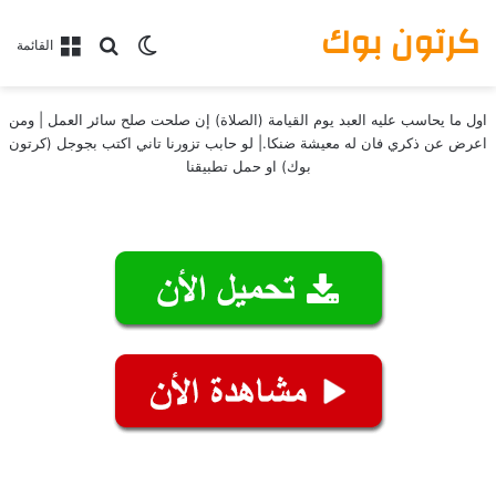
كرتون بوك
بحث عن
الوضع المظلم
القائمة
اول ما يحاسب عليه العبد يوم القيامة (الصلاة) إن صلحت صلح سائر العمل | ومن
اعرض عن ذكري فان له معيشة ضنكا.| لو حابب تزورنا تاني اكتب بجوجل (كرتون
بوك) او حمل تطبيقنا