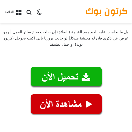
كرتون بوك
بحث عن
الوضع المظلم
القائمة
اول ما يحاسب عليه العبد يوم القيامة (الصلاة) إن صلحت صلح سائر العمل | ومن
اعرض عن ذكري فان له معيشة ضنكا.| لو حابب تزورنا تاني اكتب بجوجل (كرتون
بوك) او حمل تطبيقنا