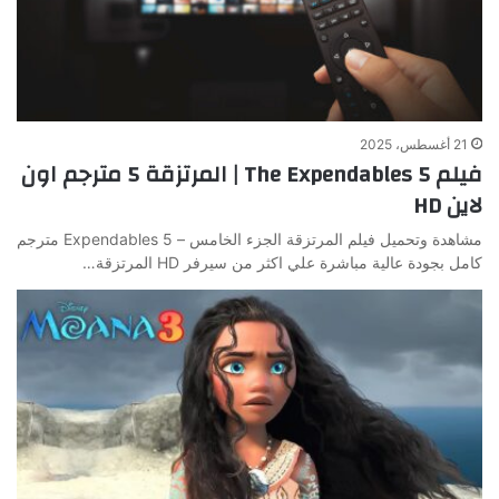
21 أغسطس، 2025
فيلم The Expendables 5 | المرتزقة 5 مترجم اون
لاين HD
مشاهدة وتحميل فيلم المرتزقة الجزء الخامس – Expendables 5 مترجم
كامل بجودة عالية مباشرة علي اكثر من سيرفر HD المرتزقة…