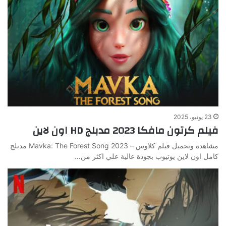
23 يونيو، 2025
فيلم كرتون مافكا 2023 مدبلج HD اون لاين
مشاهدة وتحميل فيلم كلاوس – Mavka: The Forest Song 2023 مدبلج
كامل اون لاين يوتيوب بجودة عالية علي اكثر من…