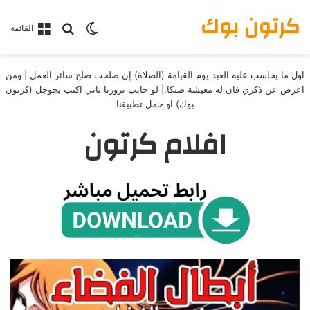
كرتون بوك
بحث عن
الوضع المظلم
القائمة
اول ما يحاسب عليه العبد يوم القيامة (الصلاة) إن صلحت صلح سائر العمل | ومن
اعرض عن ذكري فان له معيشة ضنكا.| لو حابب تزورنا تاني اكتب بجوجل (كرتون
بوك) او حمل تطبيقنا
افلام كرتون