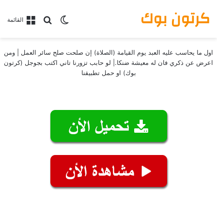
كرتون بوك
بحث عن
الوضع المظلم
القائمة
اول ما يحاسب عليه العبد يوم القيامة (الصلاة) إن صلحت صلح سائر العمل | ومن
اعرض عن ذكري فان له معيشة ضنكا.| لو حابب تزورنا تاني اكتب بجوجل (كرتون
بوك) او حمل تطبيقنا