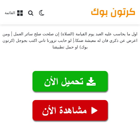
كرتون بوك
بحث عن
الوضع المظلم
القائمة
اول ما يحاسب عليه العبد يوم القيامة (الصلاة) إن صلحت صلح سائر العمل | ومن
اعرض عن ذكري فان له معيشة ضنكا.| لو حابب تزورنا تاني اكتب بجوجل (كرتون
بوك) او حمل تطبيقنا