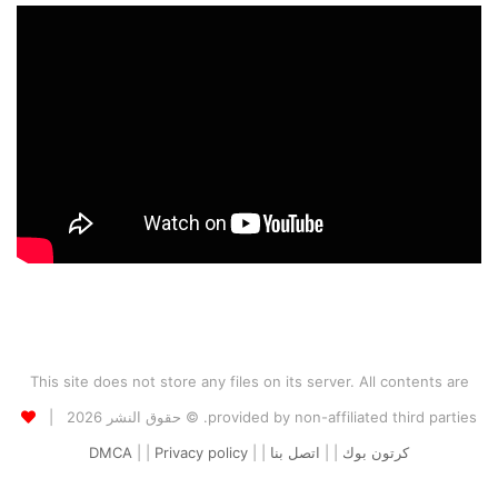
This site does not store any files on its server. All contents are
provided by non-affiliated third parties. © حقوق النشر 2026 |
كرتون بوك
| |
اتصل بنا
| |
Privacy policy
| |
DMCA