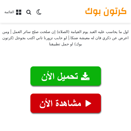
كرتون بوك
بحث عن
الوضع المظلم
القائمة
اول ما يحاسب عليه العبد يوم القيامة (الصلاة) إن صلحت صلح سائر العمل | ومن
اعرض عن ذكري فان له معيشة ضنكا.| لو حابب تزورنا تاني اكتب بجوجل (كرتون
بوك) او حمل تطبيقنا