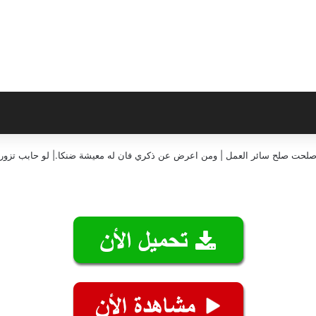
إن صلحت صلح سائر العمل | ومن اعرض عن ذكري فان له معيشة ضنكا.| لو حابب تزورن