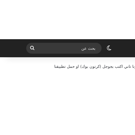
الوضع المظلم
بحث
عن
ا تاني اكتب بجوجل (كرتون بوك) او حمل تطبيقنا