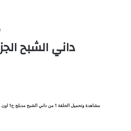
داني الشبح الجزء الاول الحلق
مشاهدة وتحميل الحلقة 1 من داني الشبح مدبلج ح1 اون لاين كاملة يوتيوب بأعلي جودة علي اكثر من سيرفر وتحميل مباشر جميع الحلقات HD مسلسل / كرتون / انمي Danny Phantom