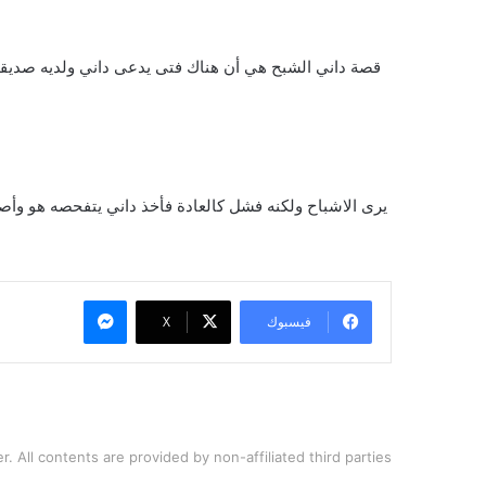
قصة داني الشبح هي أن هناك فتى يدعى داني ولديه صديقان
يرى الاشباح ولكنه فشل كالعادة فأخذ داني يتفحصه هو وأ
ماسنجر
فيسبوك
X
 on its server. All contents are provided by non-affiliated third parties