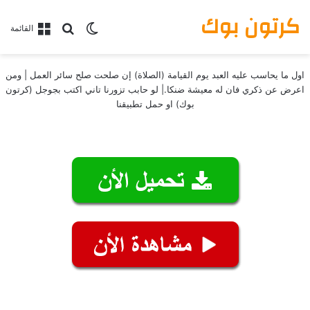
كرتون بوك
بحث عن
الوضع المظلم
القائمة
اول ما يحاسب عليه العبد يوم القيامة (الصلاة) إن صلحت صلح سائر العمل | ومن
اعرض عن ذكري فان له معيشة ضنكا.| لو حابب تزورنا تاني اكتب بجوجل (كرتون
بوك) او حمل تطبيقنا