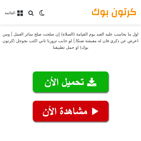
كرتون بوك
بحث عن
الوضع المظلم
القائمة
اول ما يحاسب عليه العبد يوم القيامة (الصلاة) إن صلحت صلح سائر العمل | ومن
اعرض عن ذكري فان له معيشة ضنكا.| لو حابب تزورنا تاني اكتب بجوجل (كرتون
بوك) او حمل تطبيقنا