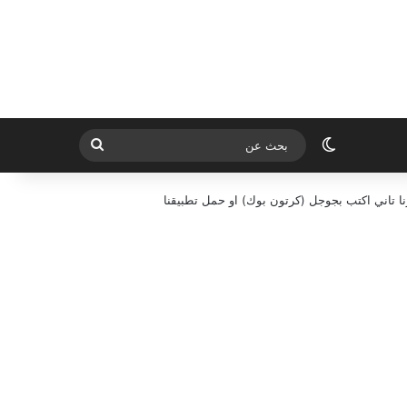
الوضع المظلم
بحث
عن
ا تاني اكتب بجوجل (كرتون بوك) او حمل تطبيقنا