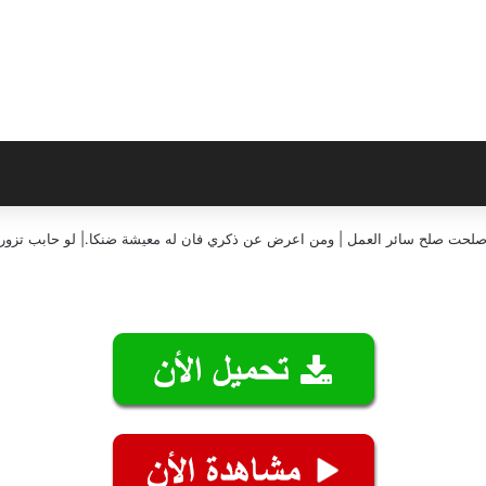
إن صلحت صلح سائر العمل | ومن اعرض عن ذكري فان له معيشة ضنكا.| لو حابب تزورن