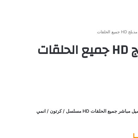
مشاهدة وتحميل الحلقة 3 من المحقق كونان الجزء الاول مدبلج ح3 اون لاين كاملة يوتيوب بأعلي جودة علي اكثر من سيرفر وتحميل مباشر جميع الحلقات HD مسلسل / كرتون / انمي
ا