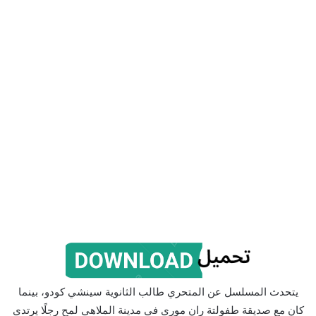
يتحدث المسلسل عن المتحري طالب الثانوية سينشي كودو، بينما
كان مع صديقة طفولتة ران موري في مدينة الملاهي لمح رجلًا يرتدي