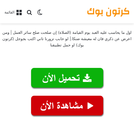
كرتون بوك
بحث عن
الوضع المظلم
القائمة
اول ما يحاسب عليه العبد يوم القيامة (الصلاة) إن صلحت صلح سائر العمل | ومن
اعرض عن ذكري فان له معيشة ضنكا.| لو حابب تزورنا تاني اكتب بجوجل (كرتون
بوك) او حمل تطبيقنا