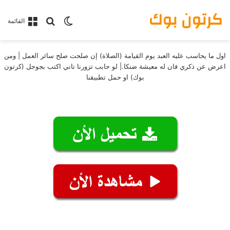
كرتون بوك
بحث عن
الوضع المظلم
القائمة
اول ما يحاسب عليه العبد يوم القيامة (الصلاة) إن صلحت صلح سائر العمل | ومن
اعرض عن ذكري فان له معيشة ضنكا.| لو حابب تزورنا تاني اكتب بجوجل (كرتون
بوك) او حمل تطبيقنا