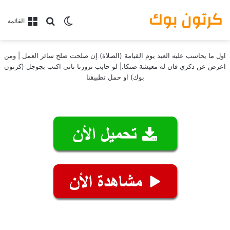
كرتون بوك
بحث عن
الوضع المظلم
القائمة
اول ما يحاسب عليه العبد يوم القيامة (الصلاة) إن صلحت صلح سائر العمل | ومن
اعرض عن ذكري فان له معيشة ضنكا.| لو حابب تزورنا تاني اكتب بجوجل (كرتون
بوك) او حمل تطبيقنا