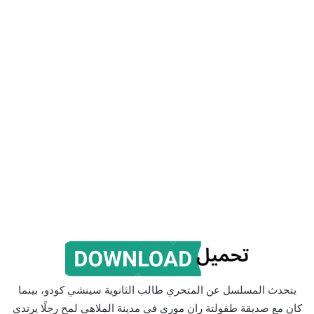
يتحدث المسلسل عن المتحري طالب الثانوية سينشي كودو، بينما
كان مع صديقة طفولتة ران موري في مدينة الملاهي لمح رجلًا يرتدي