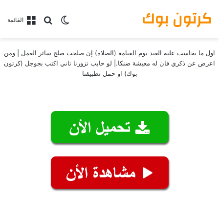
كرتون بوك
بحث عن
الوضع المظلم
القائمة
اول ما يحاسب عليه العبد يوم القيامة (الصلاة) إن صلحت صلح سائر العمل | ومن
اعرض عن ذكري فان له معيشة ضنكا.| لو حابب تزورنا تاني اكتب بجوجل (كرتون
بوك) او حمل تطبيقنا