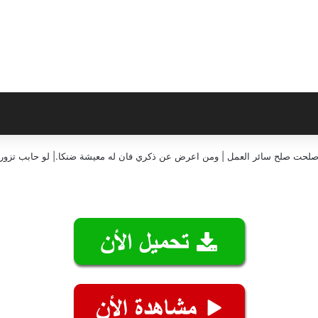
إن صلحت صلح سائر العمل | ومن اعرض عن ذكري فان له معيشة ضنكا.| لو حابب تزورن