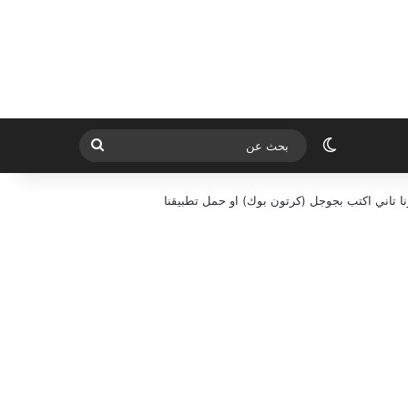
الوضع المظلم
بحث
عن
ا تاني اكتب بجوجل (كرتون بوك) او حمل تطبيقنا