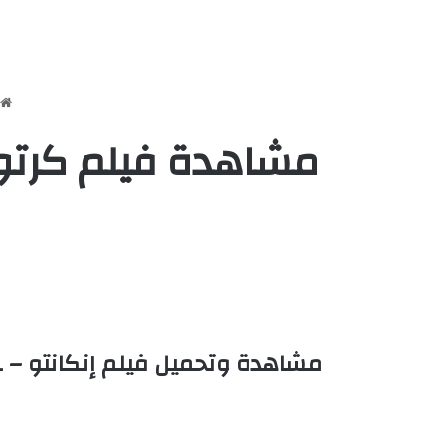
مشاهدة فيلم كرتون إنكانتو 2021 – canto
مشاهدة وتحميل فيلم إنكانتو – Encanto 2021 مدبلج كامل اون لاين يوتيوب بجودة عالية علي اكثر من سيرفر HD