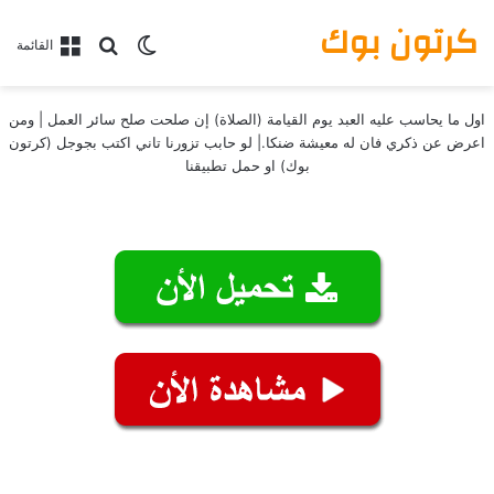
كرتون بوك
بحث عن
الوضع المظلم
القائمة
اول ما يحاسب عليه العبد يوم القيامة (الصلاة) إن صلحت صلح سائر العمل | ومن
اعرض عن ذكري فان له معيشة ضنكا.| لو حابب تزورنا تاني اكتب بجوجل (كرتون
بوك) او حمل تطبيقنا