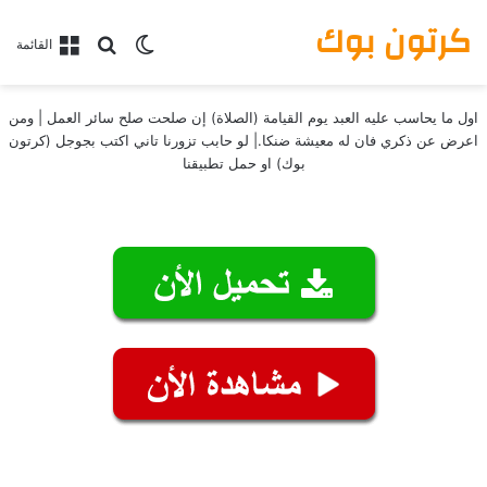
كرتون بوك
بحث عن
الوضع المظلم
القائمة
اول ما يحاسب عليه العبد يوم القيامة (الصلاة) إن صلحت صلح سائر العمل | ومن
اعرض عن ذكري فان له معيشة ضنكا.| لو حابب تزورنا تاني اكتب بجوجل (كرتون
بوك) او حمل تطبيقنا