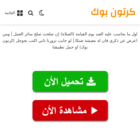
كرتون بوك
بحث عن
الوضع المظلم
القائمة
اول ما يحاسب عليه العبد يوم القيامة (الصلاة) إن صلحت صلح سائر العمل | ومن
اعرض عن ذكري فان له معيشة ضنكا.| لو حابب تزورنا تاني اكتب بجوجل (كرتون
بوك) او حمل تطبيقنا