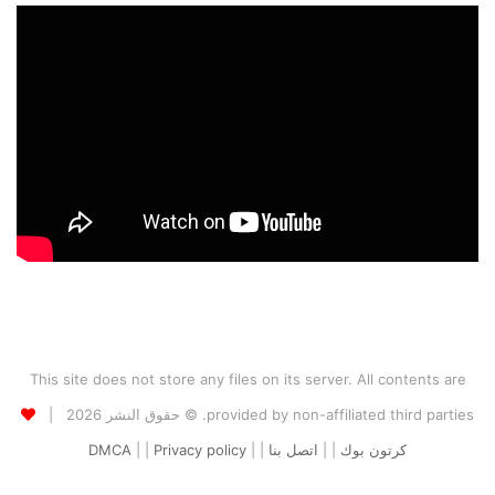
This site does not store any files on its server. All contents are
provided by non-affiliated third parties. © حقوق النشر 2026 |
كرتون بوك
| |
اتصل بنا
| |
Privacy policy
| |
DMCA