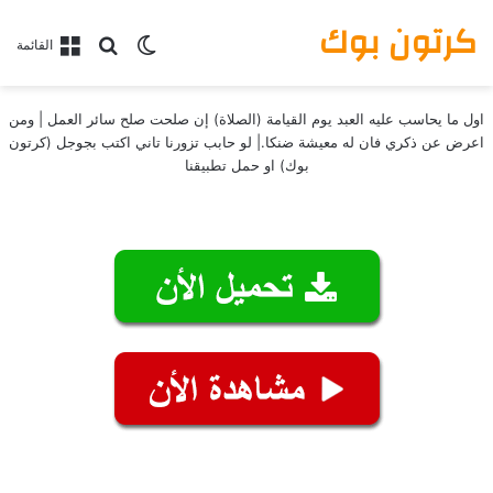
كرتون بوك
بحث عن
الوضع المظلم
القائمة
اول ما يحاسب عليه العبد يوم القيامة (الصلاة) إن صلحت صلح سائر العمل | ومن
اعرض عن ذكري فان له معيشة ضنكا.| لو حابب تزورنا تاني اكتب بجوجل (كرتون
بوك) او حمل تطبيقنا