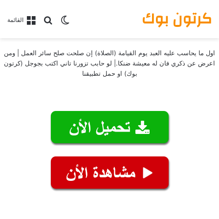
كرتون بوك
بحث عن
الوضع المظلم
القائمة
اول ما يحاسب عليه العبد يوم القيامة (الصلاة) إن صلحت صلح سائر العمل | ومن
اعرض عن ذكري فان له معيشة ضنكا.| لو حابب تزورنا تاني اكتب بجوجل (كرتون
بوك) او حمل تطبيقنا