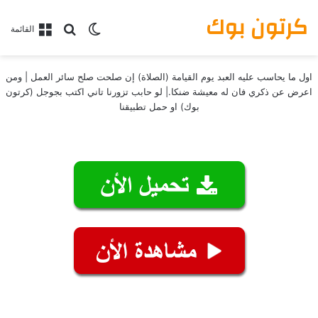
كرتون بوك
بحث عن
الوضع المظلم
القائمة
اول ما يحاسب عليه العبد يوم القيامة (الصلاة) إن صلحت صلح سائر العمل | ومن
اعرض عن ذكري فان له معيشة ضنكا.| لو حابب تزورنا تاني اكتب بجوجل (كرتون
بوك) او حمل تطبيقنا