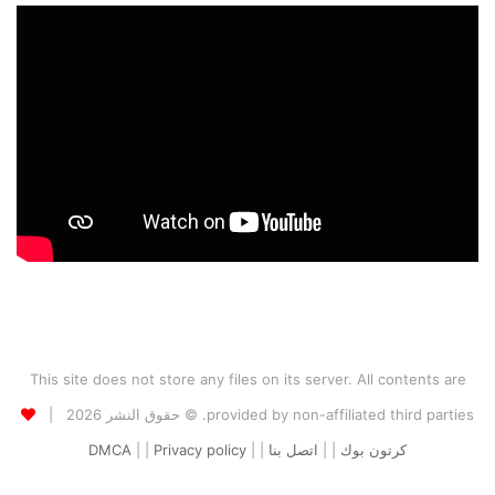
This site does not store any files on its server. All contents are
provided by non-affiliated third parties. © حقوق النشر 2026 |
كرتون بوك
| |
اتصل بنا
| |
Privacy policy
| |
DMCA