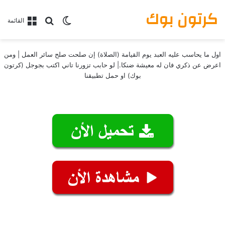
كرتون بوك
بحث عن
الوضع المظلم
القائمة
اول ما يحاسب عليه العبد يوم القيامة (الصلاة) إن صلحت صلح سائر العمل | ومن
اعرض عن ذكري فان له معيشة ضنكا.| لو حابب تزورنا تاني اكتب بجوجل (كرتون
بوك) او حمل تطبيقنا