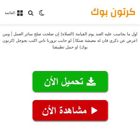
كرتون بوك
بحث عن
الوضع المظلم
القائمة
اول ما يحاسب عليه العبد يوم القيامة (الصلاة) إن صلحت صلح سائر العمل | ومن
اعرض عن ذكري فان له معيشة ضنكا.| لو حابب تزورنا تاني اكتب بجوجل (كرتون
بوك) او حمل تطبيقنا