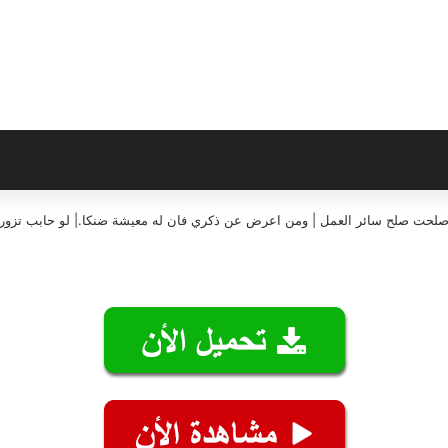
إن صلحت صلح سائر العمل | ومن اعرض عن ذكري فان له معيشة ضنكا.| لو حابب تزورن