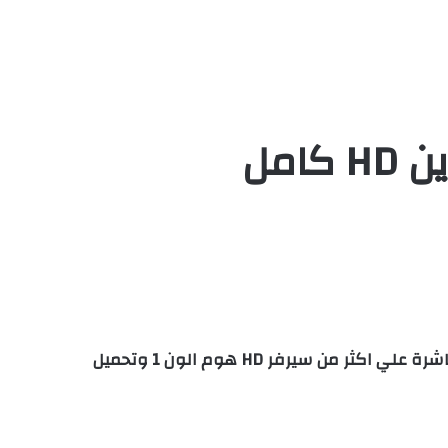
مشاهدة وتحميل فيلم وحيد في المنزل الجزء الاول مترجم – Home Alone 1 مترجم اون لاين كامل بجودة عالية مباشرة علي اكثر من سيرفر HD هوم الون 1 وتحميل