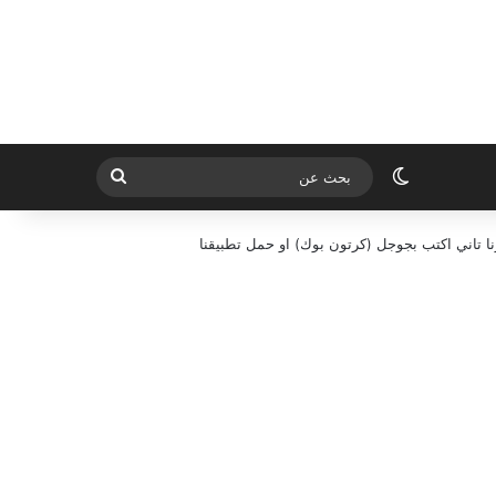
الوضع المظلم
بحث
عن
ا تاني اكتب بجوجل (كرتون بوك) او حمل تطبيقنا