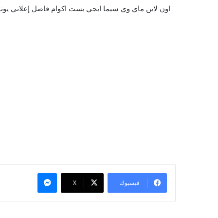
ماسنجر
فيسبوك
X