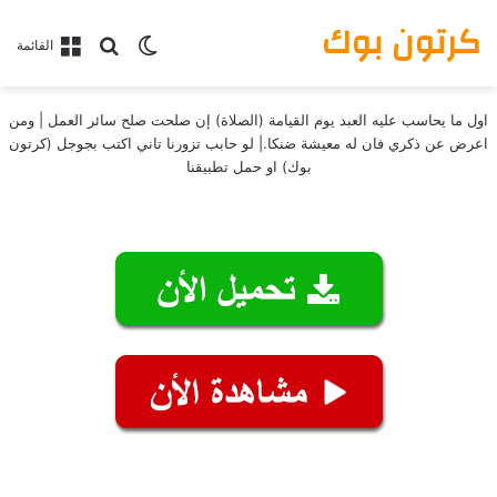
كرتون بوك
بحث عن
الوضع المظلم
القائمة
اول ما يحاسب عليه العبد يوم القيامة (الصلاة) إن صلحت صلح سائر العمل | ومن
اعرض عن ذكري فان له معيشة ضنكا.| لو حابب تزورنا تاني اكتب بجوجل (كرتون
بوك) او حمل تطبيقنا