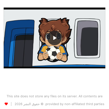
This site does not store any files on its server. All contents are
provided by non-affiliated third parties. © حقوق النشر 2026 |