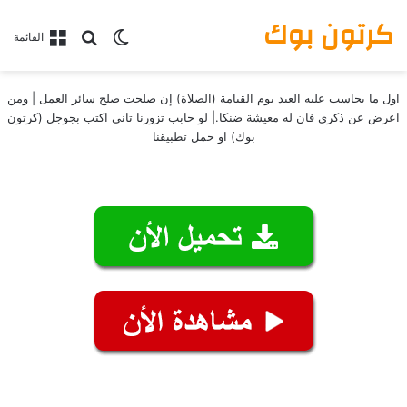
كرتون بوك
بحث عن
الوضع المظلم
القائمة
اول ما يحاسب عليه العبد يوم القيامة (الصلاة) إن صلحت صلح سائر العمل | ومن
اعرض عن ذكري فان له معيشة ضنكا.| لو حابب تزورنا تاني اكتب بجوجل (كرتون
بوك) او حمل تطبيقنا