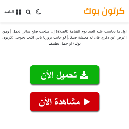
كرتون بوك
بحث عن
الوضع المظلم
القائمة
اول ما يحاسب عليه العبد يوم القيامة (الصلاة) إن صلحت صلح سائر العمل | ومن
اعرض عن ذكري فان له معيشة ضنكا.| لو حابب تزورنا تاني اكتب بجوجل (كرتون
بوك) او حمل تطبيقنا