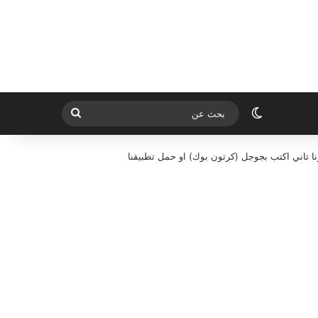
الوضع المظلم
بحث
عن
ا تاني اكتب بجوجل (كرتون بوك) او حمل تطبيقنا