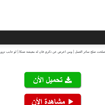
إن صلحت صلح سائر العمل | ومن اعرض عن ذكري فان له معيشة ضنكا.| لو حابب تزورن