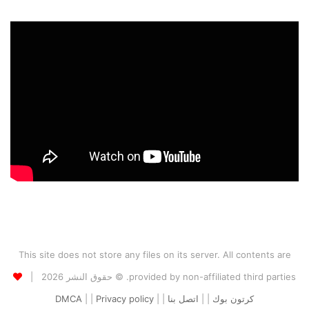
This site does not store any files on its server. All contents are
provided by non-affiliated third parties. © حقوق النشر 2026 |
كرتون بوك
| |
اتصل بنا
| |
Privacy policy
| |
DMCA