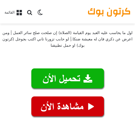
كرتون بوك
بحث عن
الوضع المظلم
القائمة
اول ما يحاسب عليه العبد يوم القيامة (الصلاة) إن صلحت صلح سائر العمل | ومن
اعرض عن ذكري فان له معيشة ضنكا.| لو حابب تزورنا تاني اكتب بجوجل (كرتون
بوك) او حمل تطبيقنا