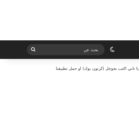
الوضع المظلم
بحث
عن
ا تاني اكتب بجوجل (كرتون بوك) او حمل تطبيقنا