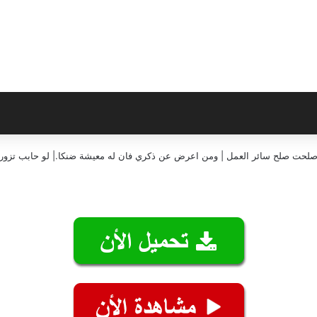
إن صلحت صلح سائر العمل | ومن اعرض عن ذكري فان له معيشة ضنكا.| لو حابب تزورن