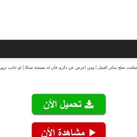
إن صلحت صلح سائر العمل | ومن اعرض عن ذكري فان له معيشة ضنكا.| لو حابب تزورن