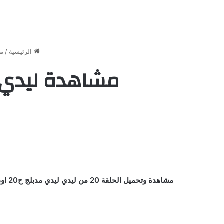
الرئيسية
/
م
مشاهدة ليدي ليدي الحلقة 0
مشاهدة وتحميل الحلقة 20 من ليدي ليدي مدبلج ح20 اون لاين كاملة يوتيوب بأعلي جودة علي اكثر من سيرفر وتحميل مباشر جميع الحلقات HD مسلسل Lady Lady / كرتون / انمي ليدي