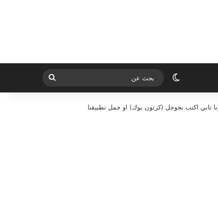
الوضع المظلم
بحث
عن
ا تاني اكتب بجوجل (كرتون بوك) او حمل تطبيقنا