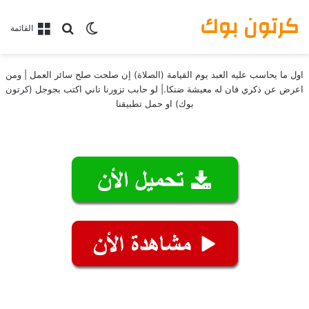
كرتون بوك
بحث عن
الوضع المظلم
القائمة
اول ما يحاسب عليه العبد يوم القيامة (الصلاة) إن صلحت صلح سائر العمل | ومن
اعرض عن ذكري فان له معيشة ضنكا.| لو حابب تزورنا تاني اكتب بجوجل (كرتون
بوك) او حمل تطبيقنا