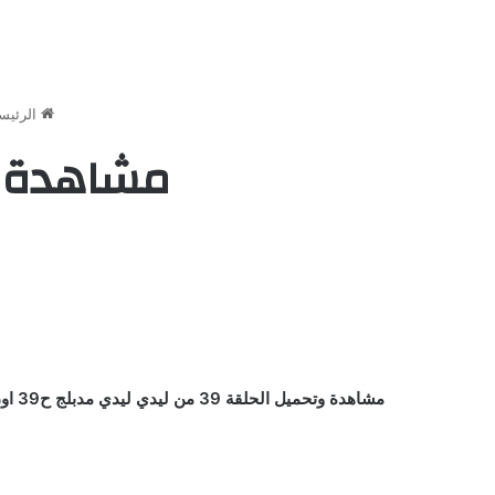
الرئيس
مشاهدة ليدي ل
مشاهدة وتحميل الحلقة 39 من ليدي ليدي مدبلج ح39 اون لاين كاملة يوتيوب بأعلي جودة علي اكثر من سيرفر وتحميل مباشر جميع الحلقات HD مسلسل Lady Lady / كرتون / انمي ليدي