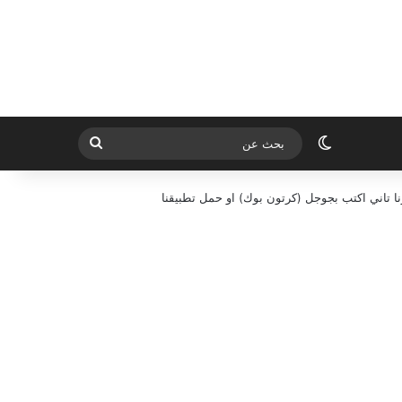
الوضع المظلم
بحث
عن
ا تاني اكتب بجوجل (كرتون بوك) او حمل تطبيقنا