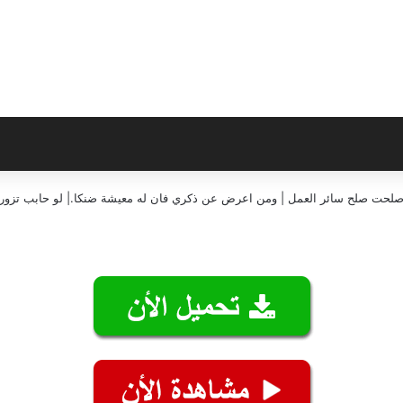
إن صلحت صلح سائر العمل | ومن اعرض عن ذكري فان له معيشة ضنكا.| لو حابب تزورن