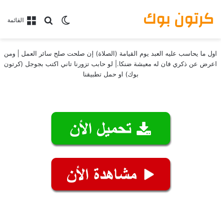
كرتون بوك
بحث عن
الوضع المظلم
القائمة
اول ما يحاسب عليه العبد يوم القيامة (الصلاة) إن صلحت صلح سائر العمل | ومن
اعرض عن ذكري فان له معيشة ضنكا.| لو حابب تزورنا تاني اكتب بجوجل (كرتون
بوك) او حمل تطبيقنا