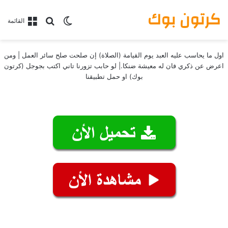
كرتون بوك
بحث عن
الوضع المظلم
القائمة
اول ما يحاسب عليه العبد يوم القيامة (الصلاة) إن صلحت صلح سائر العمل | ومن
اعرض عن ذكري فان له معيشة ضنكا.| لو حابب تزورنا تاني اكتب بجوجل (كرتون
بوك) او حمل تطبيقنا