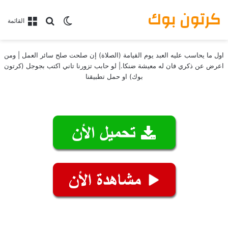
كرتون بوك
بحث عن
الوضع المظلم
القائمة
اول ما يحاسب عليه العبد يوم القيامة (الصلاة) إن صلحت صلح سائر العمل | ومن
اعرض عن ذكري فان له معيشة ضنكا.| لو حابب تزورنا تاني اكتب بجوجل (كرتون
بوك) او حمل تطبيقنا