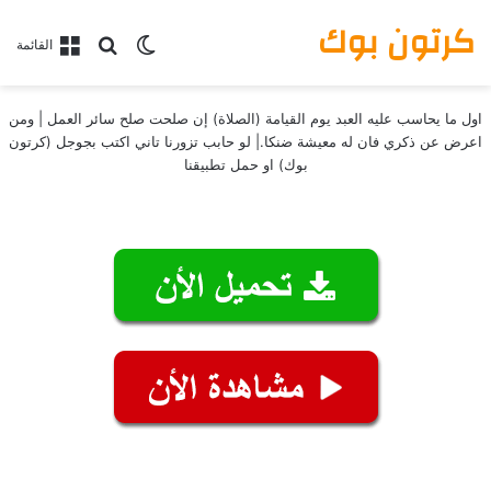
كرتون بوك
بحث عن
الوضع المظلم
القائمة
اول ما يحاسب عليه العبد يوم القيامة (الصلاة) إن صلحت صلح سائر العمل | ومن
اعرض عن ذكري فان له معيشة ضنكا.| لو حابب تزورنا تاني اكتب بجوجل (كرتون
بوك) او حمل تطبيقنا