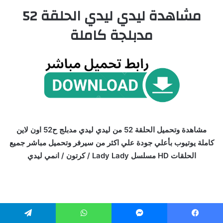
مشاهدة ليدي ليدي الحلقة 52
مدبلجة كاملة
مشاهدة وتحميل الحلقة 52 من ليدي ليدي مدبلج ح52 اون لاين
كاملة يوتيوب بأعلي جودة علي اكثر من سيرفر وتحميل مباشر جميع
الحلقات HD مسلسل Lady Lady / كرتون / انمي ليدي
بـــاقـــي الحلـقــات اختـر هنــا
يسبوك
ماسنجر
واتساب
تيلقرام