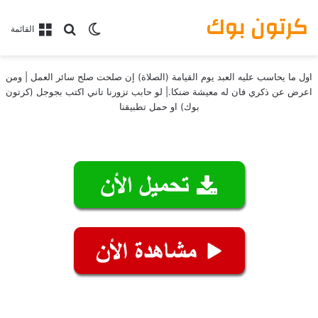
كرتون بوك
بحث عن
الوضع المظلم
القائمة
اول ما يحاسب عليه العبد يوم القيامة (الصلاة) إن صلحت صلح سائر العمل | ومن
اعرض عن ذكري فان له معيشة ضنكا.| لو حابب تزورنا تاني اكتب بجوجل (كرتون
بوك) او حمل تطبيقنا